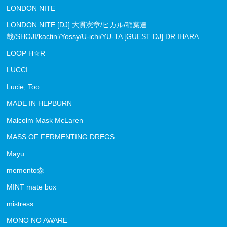
LONDON NITE
LONDON NITE [DJ] 大貫憲章/ヒカル/稲葉達
哉/SHOJI/kactin’/Yossy/U-ichi/YU-TA [GUEST DJ] DR.IHARA
LOOP H☆R
LUCCI
Lucie, Too
MADE IN HEPBURN
Malcolm Mask McLaren
MASS OF FERMENTING DREGS
Mayu
memento森
MINT mate box
mistress
MONO NO AWARE