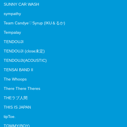
SUNNY CAR WASH
sympathy
Team Candye♡Syrup (IKU＆るか)
Tempalay
TENDOUJI
TENDOUJI (close未定)
TENDOUJI(ACOUSTIC)
TENSAI BAND II
The Whoops
There There Theres
THEラブ人間
THIS IS JAPAN
tipToe.
TOMMY(BOY)