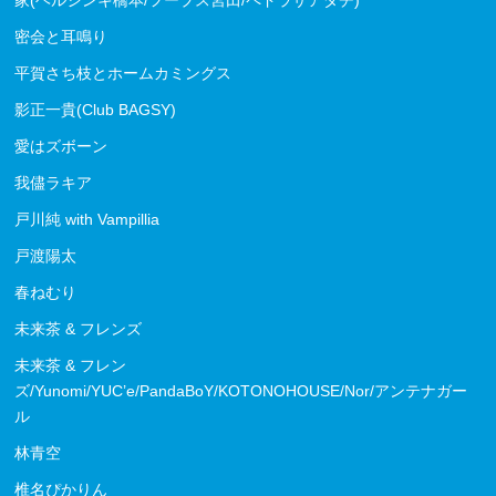
家(ヘルシンキ橋本/フープス宮田/ペドラザアダチ)
密会と耳鳴り
平賀さち枝とホームカミングス
影正一貴(Club BAGSY)
愛はズボーン
我儘ラキア
戸川純 with Vampillia
戸渡陽太
春ねむり
未来茶 & フレンズ
未来茶 & フレン
ズ/Yunomi/YUC’e/PandaBoY/KOTONOHOUSE/Nor/アンテナガー
ル
林青空
椎名ぴかりん