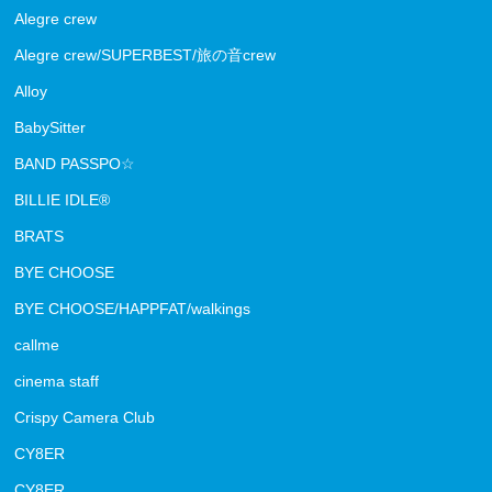
Alegre crew
Alegre crew/SUPERBEST/旅の音crew
Alloy
BabySitter
BAND PASSPO☆
BILLIE IDLE®
BRATS
BYE CHOOSE
BYE CHOOSE/HAPPFAT/walkings
callme
cinema staff
Crispy Camera Club
CY8ER
CY8ER