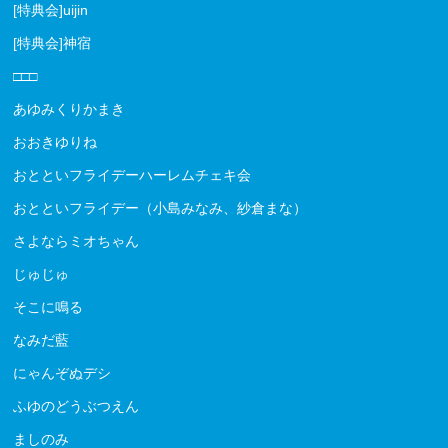
[特典会]uijin
[特典会]神宿
□□□
あゆみくりかまき
おおきゆりね
おとといフライデーハーレムチェキ会
おとといフライデー（小島みなみ、紗倉まな）
さよならミオちゃん
じゅじゅ
そこに鳴る
なみだ藍
にゃんぞぬデシ
ふゆのどうぶつえん
ましのみ