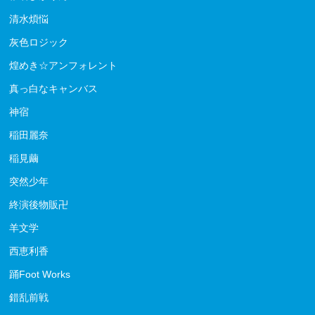
清水煩悩
灰色ロジック
煌めき☆アンフォレント
真っ白なキャンバス
神宿
稲田麗奈
稲見繭
突然少年
終演後物販卍
羊文学
西恵利香
踊Foot Works
錯乱前戦