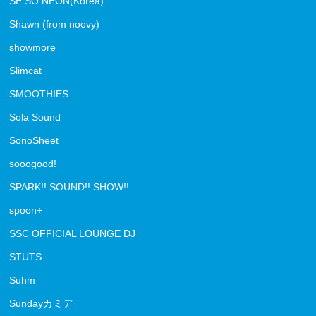
SE SO NEON(Korea)
Shawn (from noovy)
showmore
Slimcat
SMOOTHIES
Sola Sound
SonoSheet
sooogood!
SPARK!! SOUND!! SHOW!!
spoon+
SSC OFFICIAL LOUNGE DJ
STUTS
Suhm
Sundayカミデ