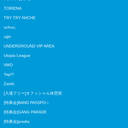
TORIENA
TRY TRY NIICHE
uchuu;
uijin
UNDERGROUND VIP AREA
Utopia League
VMO
Yap!!!
Zantö
[入場フリー]オフィシャル休憩室
[特典会]BAND PASSPO☆
[特典会]GANG PARADE
[特典会]predia