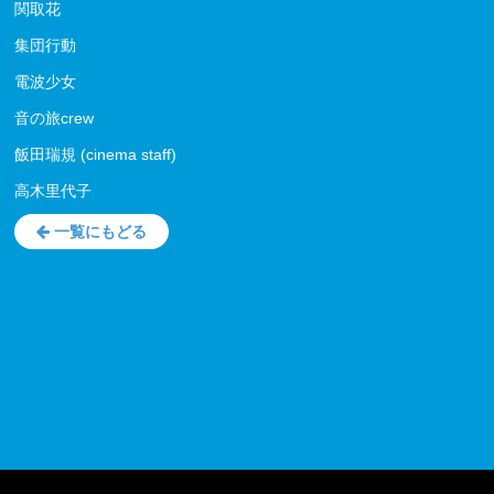
関取花
集団行動
電波少女
音の旅crew
飯田瑞規 (cinema staff)
高木里代子
一覧にもどる