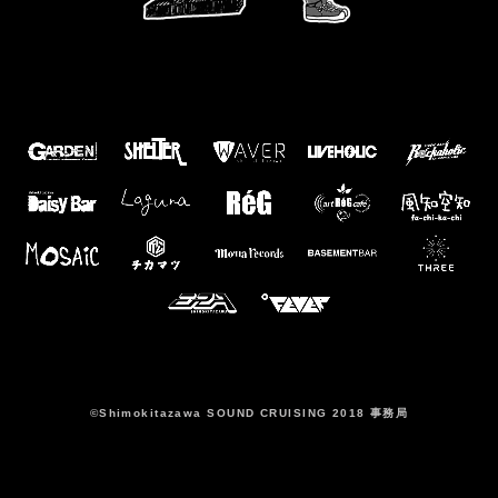
©️Shimokitazawa SOUND CRUISING 2018 事務局