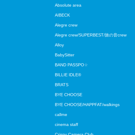
Absolute area
AIBECK
Alegre crew
Alegre crew/SUPERBEST/旅の音crew
Alloy
BabySitter
BAND PASSPO☆
BILLIE IDLE®
BRATS
BYE CHOOSE
BYE CHOOSE/HAPPFAT/walkings
callme
cinema staff
Crispy Camera Club