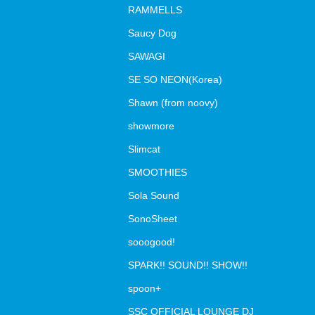
RAMMELLS
Saucy Dog
SAWAGI
SE SO NEON(Korea)
Shawn (from noovy)
showmore
Slimcat
SMOOTHIES
Sola Sound
SonoSheet
sooogood!
SPARK!! SOUND!! SHOW!!
spoon+
SSC OFFICIAL LOUNGE DJ