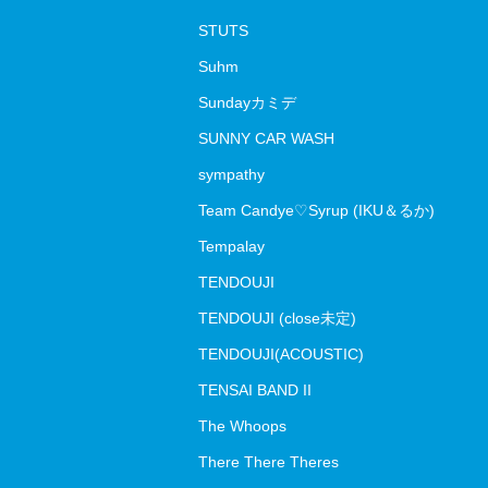
STUTS
Suhm
Sundayカミデ
SUNNY CAR WASH
sympathy
Team Candye♡Syrup (IKU＆るか)
Tempalay
TENDOUJI
TENDOUJI (close未定)
TENDOUJI(ACOUSTIC)
TENSAI BAND II
The Whoops
There There Theres