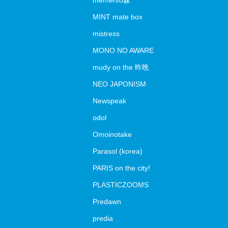
memento森
MINT mate box
mistress
MONO NO AWARE
mudy on the 昨晩
NEO JAPONISM
Newspeak
odol
Omoinotake
Parasol (korea)
PARIS on the city!
PLASTICZOOMS
Predawn
predia