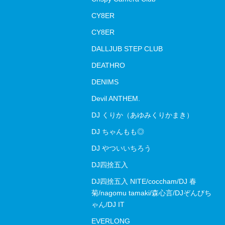
CY8ER
CY8ER
DALLJUB STEP CLUB
DEATHRO
DENIMS
Devil ANTHEM.
DJ くりか（あゆみくりかまき）
DJ ちゃんもも◎
DJ やついいちろう
DJ四捨五入
DJ四捨五入 NITE/coccham/DJ 春
菊/nagomu tamaki/森心言/DJぞんびち
ゃん/DJ IT
EVERLONG