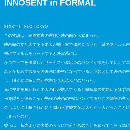
INNOSENT in FORMAL
21XX年 In NEO TOKYO
この物語は、閉館前夜の古びた映画館から始まった。
映画館の支配人である老人が地下室で偶然見つけた「謎のフィルム缶
機にフィルムをセットすると映写幕には、
かつて一世を風靡したサーカス小屋出身のバンドが旅をしていくアニ
老人が初めて観るその映画に夢中になっていると突如として映画の中
し、瞬く間に眩い光が館内を包み込んだのだった。
光に視界を奪われた老人の目が慣れてくると映写幕の前にいるはずの
何を隠そう彼らこそが先程の映画の中のバンドでありこの物語の主人公「IN
久しぶりに上映されたにも関わらず観客が老人ただ一人だったことに
しまったのだ。
彼らは、昔のように大勢の人々に自分たちのことを知ってもらう為に全