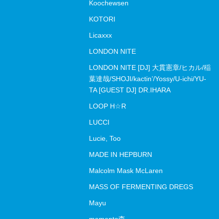
Koochewsen
KOTORI
Licaxxx
LONDON NITE
LONDON NITE [DJ] 大貫憲章/ヒカル/稲
葉達哉/SHOJI/kactin’/Yossy/U-ichi/YU-
TA [GUEST DJ] DR.IHARA
LOOP H☆R
LUCCI
Lucie, Too
MADE IN HEPBURN
Malcolm Mask McLaren
MASS OF FERMENTING DREGS
Mayu