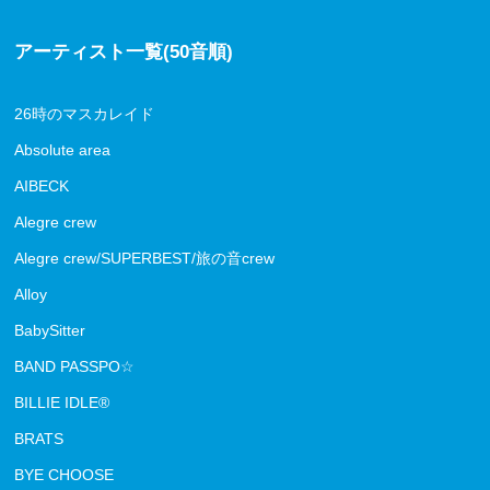
アーティスト一覧(50音順)
26時のマスカレイド
Absolute area
AIBECK
Alegre crew
Alegre crew/SUPERBEST/旅の音crew
Alloy
BabySitter
BAND PASSPO☆
BILLIE IDLE®
BRATS
BYE CHOOSE