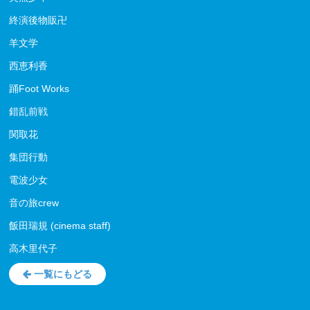
終演後物販卍
羊文学
西恵利香
踊Foot Works
錯乱前戦
関取花
集団行動
電波少女
音の旅crew
飯田瑞規 (cinema staff)
高木里代子
一覧にもどる