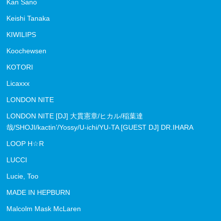
Kan Sano
Keishi Tanaka
KIWILIPS
Koochewsen
KOTORI
Licaxxx
LONDON NITE
LONDON NITE [DJ] 大貫憲章/ヒカル/稲葉達
哉/SHOJI/kactin’/Yossy/U-ichi/YU-TA [GUEST DJ] DR.IHARA
LOOP H☆R
LUCCI
Lucie, Too
MADE IN HEPBURN
Malcolm Mask McLaren