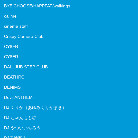
BYE CHOOSE/HAPPFAT/walkings
callme
cinema staff
Crispy Camera Club
CY8ER
CY8ER
DALLJUB STEP CLUB
DEATHRO
DENIMS
Devil ANTHEM.
DJ くりか（あゆみくりかまき）
DJ ちゃんもも◎
DJ やついいちろう