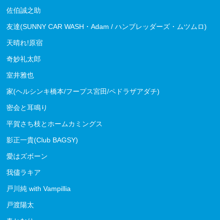
佐伯誠之助
友達(SUNNY CAR WASH・Adam / ハンブレッダーズ・ムツムロ)
天晴れ!原宿
奇妙礼太郎
室井雅也
家(ヘルシンキ橋本/フープス宮田/ペドラザアダチ)
密会と耳鳴り
平賀さち枝とホームカミングス
影正一貴(Club BAGSY)
愛はズボーン
我儘ラキア
戸川純 with Vampillia
戸渡陽太