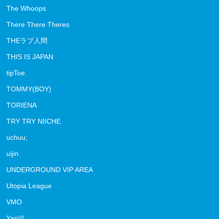
The Whoops
There There Theres
THEラブ人間
THIS IS JAPAN
tipToe.
TOMMY(BOY)
TORIENA
TRY TRY NIICHE
uchuu;
uijin
UNDERGROUND VIP AREA
Utopia League
VMO
Yap!!!