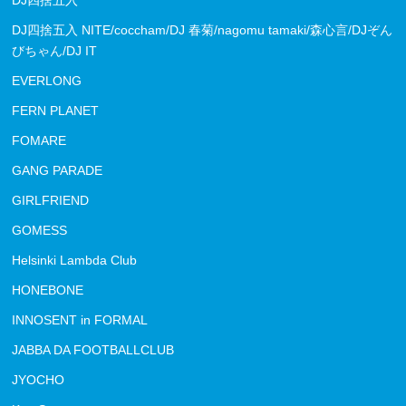
DJ四捨五入
DJ四捨五入 NITE/coccham/DJ 春菊/nagomu tamaki/森心言/DJぞん
びちゃん/DJ IT
EVERLONG
FERN PLANET
FOMARE
GANG PARADE
GIRLFRIEND
GOMESS
Helsinki Lambda Club
HONEBONE
INNOSENT in FORMAL
JABBA DA FOOTBALLCLUB
JYOCHO