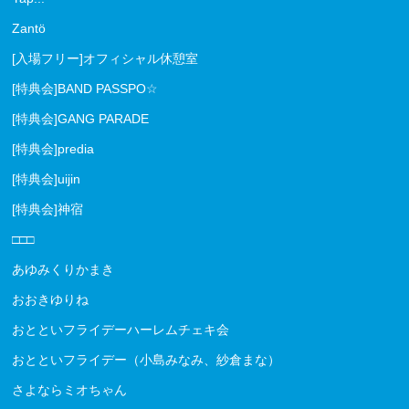
Zantö
[入場フリー]オフィシャル休憩室
[特典会]BAND PASSPO☆
[特典会]GANG PARADE
[特典会]predia
[特典会]uijin
[特典会]神宿
□□□
あゆみくりかまき
おおきゆりね
おとといフライデーハーレムチェキ会
おとといフライデー（小島みなみ、紗倉まな）
さよならミオちゃん