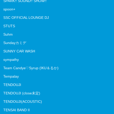
SPARK!! SOUND!! SHOW!!
spoon+
SSC OFFICIAL LOUNGE DJ
STUTS
Suhm
Sundayカミデ
SUNNY CAR WASH
sympathy
Team Candye♡Syrup (IKU＆るか)
Tempalay
TENDOUJI
TENDOUJI (close未定)
TENDOUJI(ACOUSTIC)
TENSAI BAND II