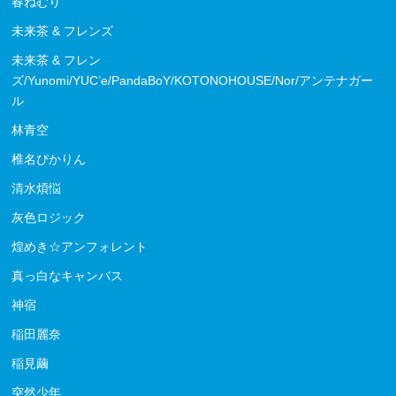
春ねむり
未来茶 & フレンズ
未来茶 & フレン
ズ/Yunomi/YUC’e/PandaBoY/KOTONOHOUSE/Nor/アンテナガー
ル
林青空
椎名ぴかりん
清水煩悩
灰色ロジック
煌めき☆アンフォレント
真っ白なキャンバス
神宿
稲田麗奈
稲見繭
突然少年