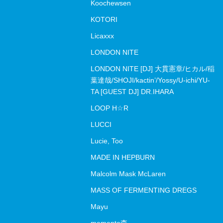
Koochewsen
KOTORI
Licaxxx
LONDON NITE
LONDON NITE [DJ] 大貫憲章/ヒカル/稲
葉達哉/SHOJI/kactin’/Yossy/U-ichi/YU-
TA [GUEST DJ] DR.IHARA
LOOP H☆R
LUCCI
Lucie, Too
MADE IN HEPBURN
Malcolm Mask McLaren
MASS OF FERMENTING DREGS
Mayu