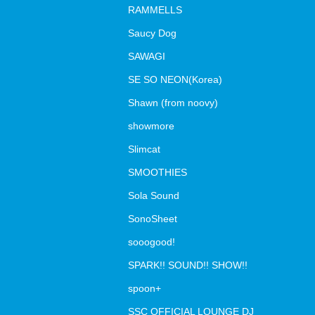
RAMMELLS
Saucy Dog
SAWAGI
SE SO NEON(Korea)
Shawn (from noovy)
showmore
Slimcat
SMOOTHIES
Sola Sound
SonoSheet
sooogood!
SPARK!! SOUND!! SHOW!!
spoon+
SSC OFFICIAL LOUNGE DJ