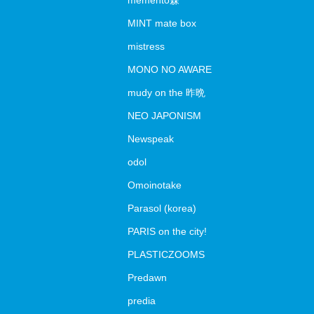
memento森
MINT mate box
mistress
MONO NO AWARE
mudy on the 昨晩
NEO JAPONISM
Newspeak
odol
Omoinotake
Parasol (korea)
PARIS on the city!
PLASTICZOOMS
Predawn
predia