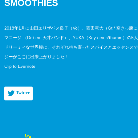
SMOOTHIES
2018年1月に山田エリザベス良子（Vo）、西田竜大（Gt / 空きっ腹に酒
マコージ （Dr / ex. 天才バンド）、YUKA（Key / ex. √thumm）の
ドリーミィな世界観に、それぞれ持ち寄ったスパイスとエッセンスで
ジーがここに出来上がりました！
Clip to Evernote
Twitter