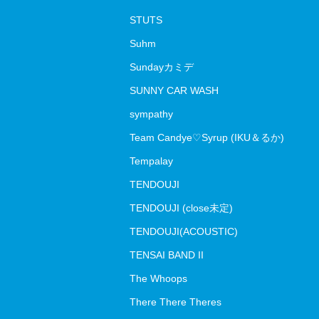
STUTS
Suhm
Sundayカミデ
SUNNY CAR WASH
sympathy
Team Candye♡Syrup (IKU＆るか)
Tempalay
TENDOUJI
TENDOUJI (close未定)
TENDOUJI(ACOUSTIC)
TENSAI BAND II
The Whoops
There There Theres