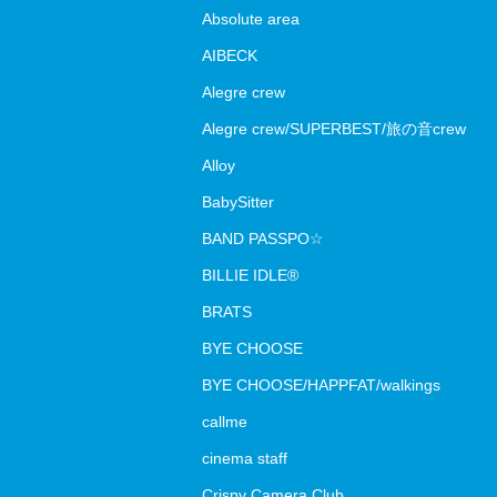
Absolute area
AIBECK
Alegre crew
Alegre crew/SUPERBEST/旅の音crew
Alloy
BabySitter
BAND PASSPO☆
BILLIE IDLE®
BRATS
BYE CHOOSE
BYE CHOOSE/HAPPFAT/walkings
callme
cinema staff
Crispy Camera Club