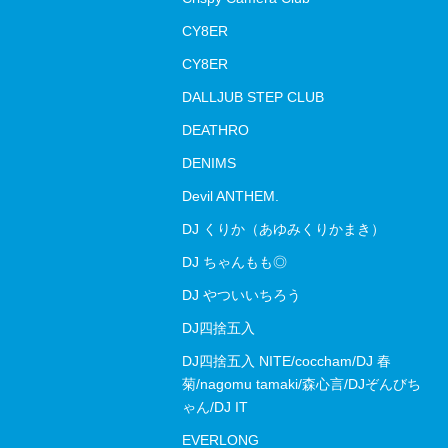
CY8ER
CY8ER
DALLJUB STEP CLUB
DEATHRO
DENIMS
Devil ANTHEM.
DJ くりか（あゆみくりかまき）
DJ ちゃんもも◎
DJ やついいちろう
DJ四捨五入
DJ四捨五入 NITE/coccham/DJ 春
菊/nagomu tamaki/森心言/DJぞんびち
ゃん/DJ IT
EVERLONG