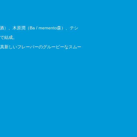
）、木原潤（Ba / memento森）、テシ
5人で結成。
真新しいフレーバーのグルービーなスムー