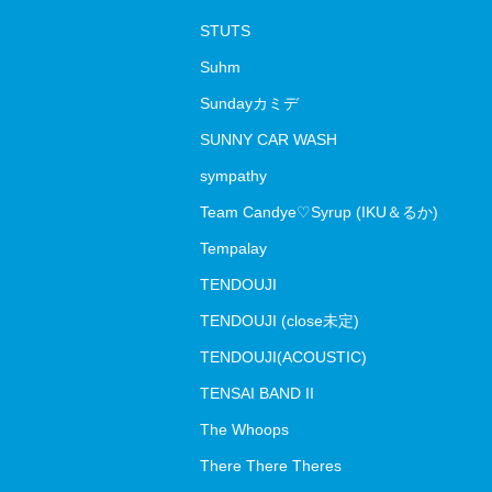
STUTS
Suhm
Sundayカミデ
SUNNY CAR WASH
sympathy
Team Candye♡Syrup (IKU＆るか)
Tempalay
TENDOUJI
TENDOUJI (close未定)
TENDOUJI(ACOUSTIC)
TENSAI BAND II
The Whoops
There There Theres