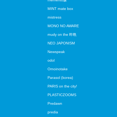
memento森
MINT mate box
mistress
MONO NO AWARE
mudy on the 昨晩
NEO JAPONISM
Newspeak
odol
Omoinotake
Parasol (korea)
PARIS on the city!
PLASTICZOOMS
Predawn
predia