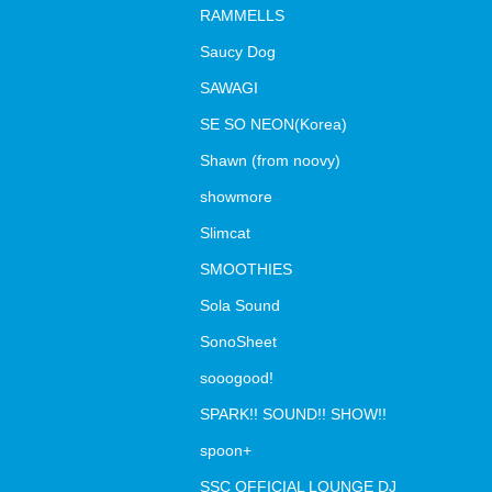
RAMMELLS
Saucy Dog
SAWAGI
SE SO NEON(Korea)
Shawn (from noovy)
showmore
Slimcat
SMOOTHIES
Sola Sound
SonoSheet
sooogood!
SPARK!! SOUND!! SHOW!!
spoon+
SSC OFFICIAL LOUNGE DJ