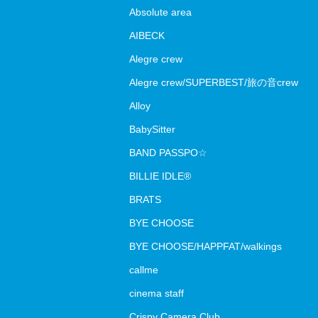
Absolute area
AIBECK
Alegre crew
Alegre crew/SUPERBEST/旅の音crew
Alloy
BabySitter
BAND PASSPO☆
BILLIE IDLE®
BRATS
BYE CHOOSE
BYE CHOOSE/HAPPFAT/walkings
callme
cinema staff
Crispy Camera Club