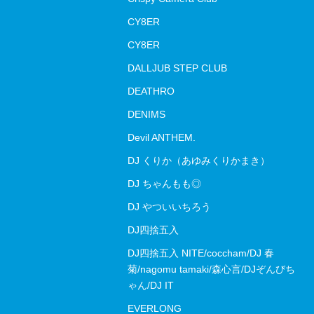
CY8ER
CY8ER
DALLJUB STEP CLUB
DEATHRO
DENIMS
Devil ANTHEM.
DJ くりか（あゆみくりかまき）
DJ ちゃんもも◎
DJ やついいちろう
DJ四捨五入
DJ四捨五入 NITE/coccham/DJ 春
菊/nagomu tamaki/森心言/DJぞんびち
ゃん/DJ IT
EVERLONG