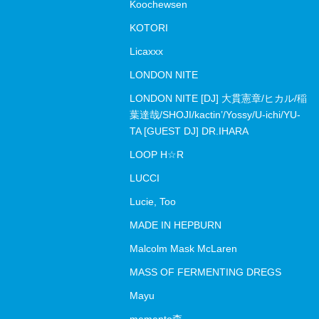
Koochewsen
KOTORI
Licaxxx
LONDON NITE
LONDON NITE [DJ] 大貫憲章/ヒカル/稲
葉達哉/SHOJI/kactin’/Yossy/U-ichi/YU-
TA [GUEST DJ] DR.IHARA
LOOP H☆R
LUCCI
Lucie, Too
MADE IN HEPBURN
Malcolm Mask McLaren
MASS OF FERMENTING DREGS
Mayu