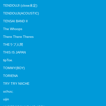
TENDOUJI (close未定)
TENDOUJI(ACOUSTIC)
TENSAI BAND II
The Whoops
There There Theres
THEラブ人間
THIS IS JAPAN
tipToe.
TOMMY(BOY)
TORIENA
TRY TRY NIICHE
uchuu;
uijin