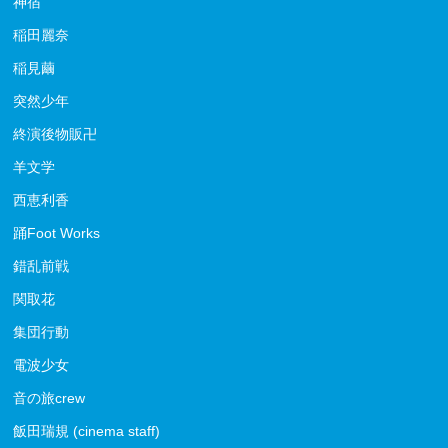
神宿
稲田麗奈
稲見繭
突然少年
終演後物販卍
羊文学
西恵利香
踊Foot Works
錯乱前戦
関取花
集団行動
電波少女
音の旅crew
飯田瑞規 (cinema staff)