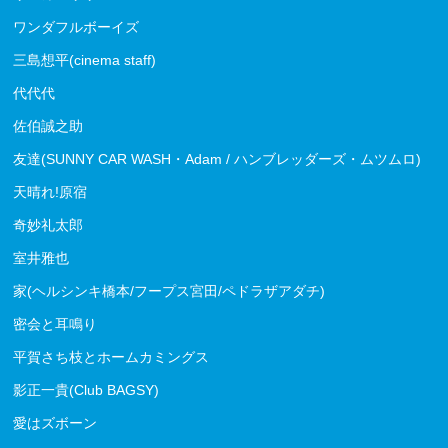
ワンダフルボーイズ
三島想平(cinema staff)
代代代
佐伯誠之助
友達(SUNNY CAR WASH・Adam / ハンブレッダーズ・ムツムロ)
天晴れ!原宿
奇妙礼太郎
室井雅也
家(ヘルシンキ橋本/フープス宮田/ペドラザアダチ)
密会と耳鳴り
平賀さち枝とホームカミングス
影正一貴(Club BAGSY)
愛はズボーン