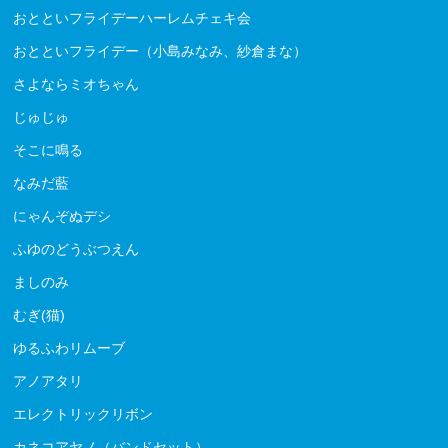
おとといフライデーハーレムチェキ会
おとといフライデー（小島みなみ、紗倉まな）
さよならミオちゃん
じゅじゅ
そこに鳴る
なみだ藍
にゃんぞぬデシ
ふゆのどうぶつえん
ましのみ
むぎ(猫)
ゆるふわリムーブ
アノアタリ
エレクトリックリボン
カネコアヤノ（バンドセット）