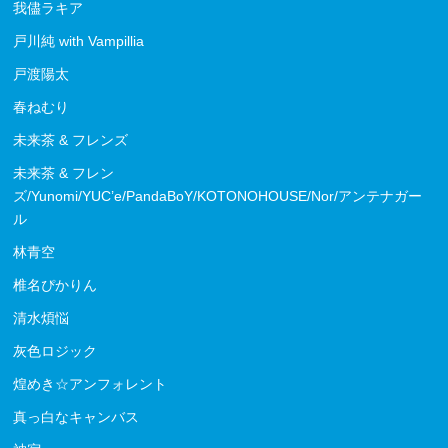
我儘ラキア
戸川純 with Vampillia
戸渡陽太
春ねむり
未来茶 & フレンズ
未来茶 & フレン
ズ/Yunomi/YUC’e/PandaBoY/KOTONOHOUSE/Nor/アンテナガー
ル
林青空
椎名ぴかりん
清水煩悩
灰色ロジック
煌めき☆アンフォレント
真っ白なキャンバス