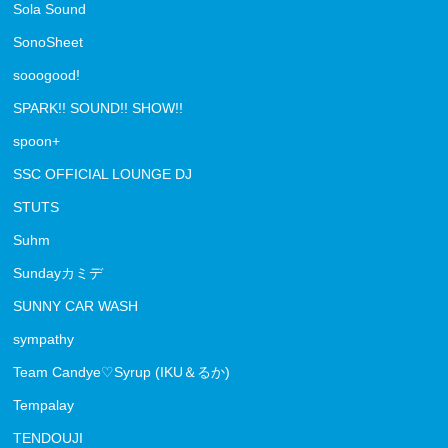
Sola Sound
SonoSheet
sooogood!
SPARK!! SOUND!! SHOW!!
spoon+
SSC OFFICIAL LOUNGE DJ
STUTS
Suhm
Sundayカミデ
SUNNY CAR WASH
sympathy
Team Candye♡Syrup (IKU＆るか)
Tempalay
TENDOUJI