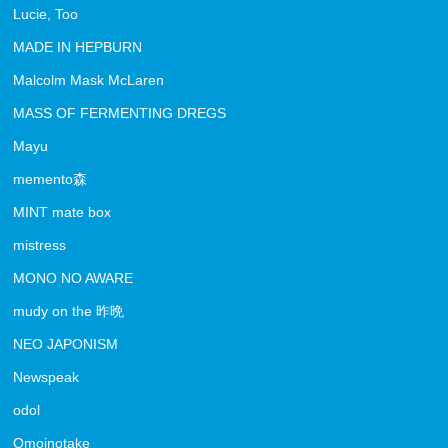
Lucie, Too
MADE IN HEPBURN
Malcolm Mask McLaren
MASS OF FERMENTING DREGS
Mayu
memento森
MINT mate box
mistress
MONO NO AWARE
mudy on the 昨晩
NEO JAPONISM
Newspeak
odol
Omoinotake