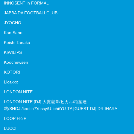
INNOSENT in FORMAL
JABBA DA FOOTBALLCLUB
JYOCHO
Kan Sano
Keishi Tanaka
KIWILIPS
Koochewsen
KOTORI
Licaxxx
LONDON NITE
LONDON NITE [DJ] 大貫憲章/ヒカル/稲葉達
哉/SHOJI/kactin’/Yossy/U-ichi/YU-TA [GUEST DJ] DR.IHARA
LOOP H☆R
LUCCI