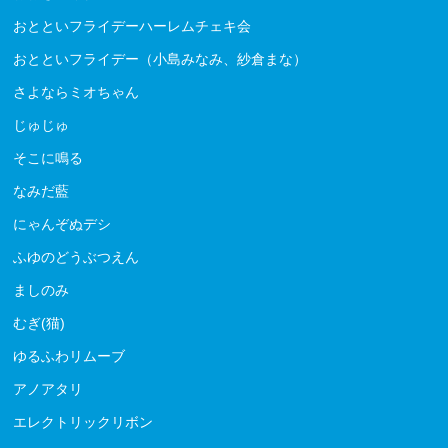
おとといフライデーハーレムチェキ会
おとといフライデー（小島みなみ、紗倉まな）
さよならミオちゃん
じゅじゅ
そこに鳴る
なみだ藍
にゃんぞぬデシ
ふゆのどうぶつえん
ましのみ
むぎ(猫)
ゆるふわリムーブ
アノアタリ
エレクトリックリボン