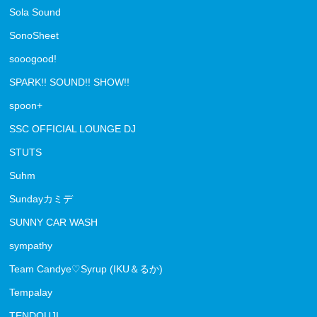
Sola Sound
SonoSheet
sooogood!
SPARK!! SOUND!! SHOW!!
spoon+
SSC OFFICIAL LOUNGE DJ
STUTS
Suhm
Sundayカミデ
SUNNY CAR WASH
sympathy
Team Candye♡Syrup (IKU＆るか)
Tempalay
TENDOUJI