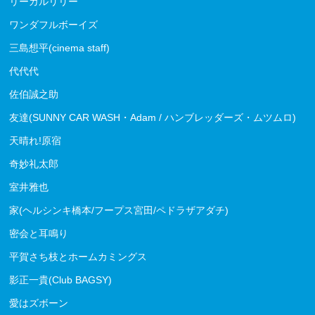
リーガルリリー
ワンダフルボーイズ
三島想平(cinema staff)
代代代
佐伯誠之助
友達(SUNNY CAR WASH・Adam / ハンブレッダーズ・ムツムロ)
天晴れ!原宿
奇妙礼太郎
室井雅也
家(ヘルシンキ橋本/フープス宮田/ペドラザアダチ)
密会と耳鳴り
平賀さち枝とホームカミングス
影正一貴(Club BAGSY)
愛はズボーン