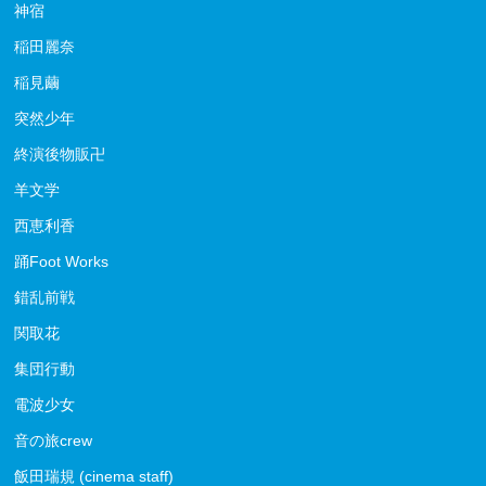
神宿
稲田麗奈
稲見繭
突然少年
終演後物販卍
羊文学
西恵利香
踊Foot Works
錯乱前戦
関取花
集団行動
電波少女
音の旅crew
飯田瑞規 (cinema staff)