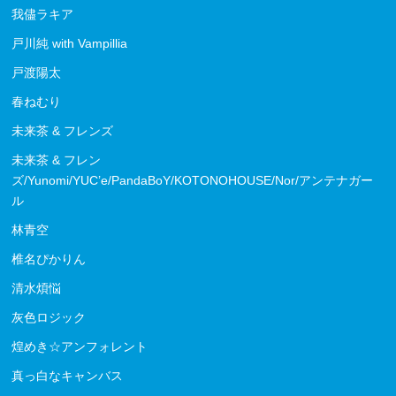
我儘ラキア
戸川純 with Vampillia
戸渡陽太
春ねむり
未来茶 & フレンズ
未来茶 & フレン
ズ/Yunomi/YUC’e/PandaBoY/KOTONOHOUSE/Nor/アンテナガー
ル
林青空
椎名ぴかりん
清水煩悩
灰色ロジック
煌めき☆アンフォレント
真っ白なキャンバス