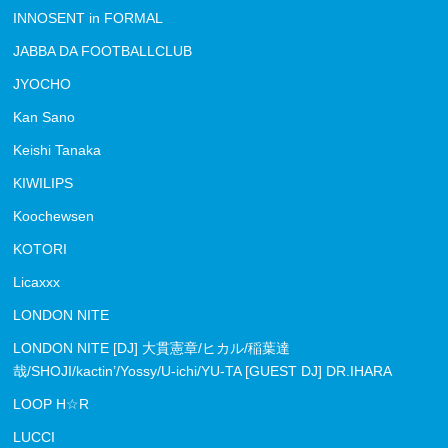
INNOSENT in FORMAL
JABBA DA FOOTBALLCLUB
JYOCHO
Kan Sano
Keishi Tanaka
KIWILIPS
Koochewsen
KOTORI
Licaxxx
LONDON NITE
LONDON NITE [DJ] 大貫憲章/ヒカル/稲葉達
哉/SHOJI/kactin’/Yossy/U-ichi/YU-TA [GUEST DJ] DR.IHARA
LOOP H☆R
LUCCI