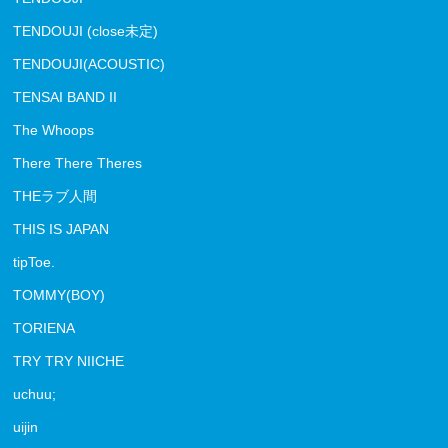
TENDOUJI (close未定)
TENDOUJI(ACOUSTIC)
TENSAI BAND II
The Whoops
There There Theres
THEラブ人間
THIS IS JAPAN
tipToe.
TOMMY(BOY)
TORIENA
TRY TRY NIICHE
uchuu;
uijin