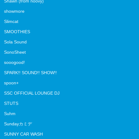
Shawn (from noovy)
showmore
Slimcat
SMOOTHIES
Sola Sound
SonoSheet
sooogood!
SPARK!! SOUND!! SHOW!!
spoon+
SSC OFFICIAL LOUNGE DJ
STUTS
Suhm
Sundayカミデ
SUNNY CAR WASH