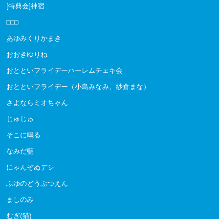
[特典会]神宿
□□□
あゆみくりかまき
おおきゆりね
おとといフライデーハーレムチェキ会
おとといフライデー（小島みなみ、紗倉まな）
さよならミオちゃん
じゅじゅ
そこに鳴る
なみだ藍
にゃんぞぬデシ
ふゆのどうぶつえん
ましのみ
むぎ(猫)