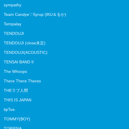
sympathy
Team Candye♡Syrup (IKU＆るか)
Tempalay
TENDOUJI
TENDOUJI (close未定)
TENDOUJI(ACOUSTIC)
TENSAI BAND II
The Whoops
There There Theres
THEラブ人間
THIS IS JAPAN
tipToe.
TOMMY(BOY)
TORIENA