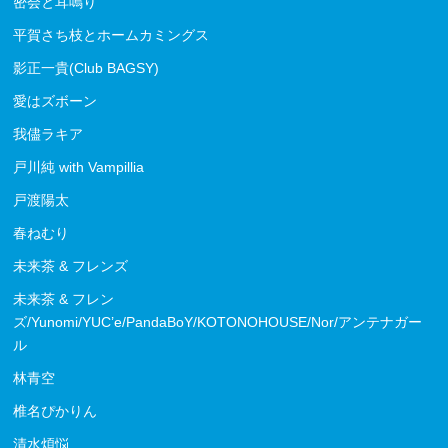
密会と耳鳴り
平賀さち枝とホームカミングス
影正一貴(Club BAGSY)
愛はズボーン
我儘ラキア
戸川純 with Vampillia
戸渡陽太
春ねむり
未来茶 & フレンズ
未来茶 & フレン
ズ/Yunomi/YUC’e/PandaBoY/KOTONOHOUSE/Nor/アンテナガー
ル
林青空
椎名ぴかりん
清水煩悩