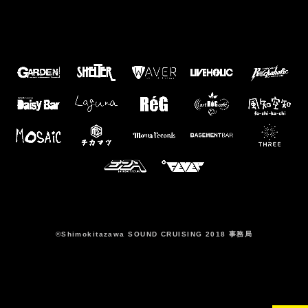
©️Shimokitazawa SOUND CRUISING 2018 事務局