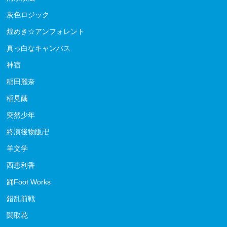
灰色ロジック
煌めき☆アンフォレント
真っ白なキャンバス
神宿
稲田麗奈
稲見繭
突然少年
終演後物販卍
羊文学
西恵利香
踊Foot Works
錯乱前戦
関取花