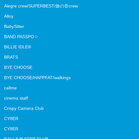
Alegre crew/SUPERBEST/旅の音crew
Alloy
BabySitter
BAND PASSPO☆
BILLIE IDLE®
BRATS
BYE CHOOSE
BYE CHOOSE/HAPPFAT/walkings
callme
cinema staff
Crispy Camera Club
CY8ER
CY8ER