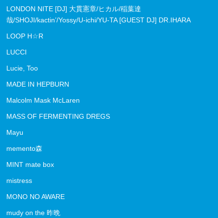
LONDON NITE [DJ] 大貫憲章/ヒカル/稲葉達
哉/SHOJI/kactin’/Yossy/U-ichi/YU-TA [GUEST DJ] DR.IHARA
LOOP H☆R
LUCCI
Lucie, Too
MADE IN HEPBURN
Malcolm Mask McLaren
MASS OF FERMENTING DREGS
Mayu
memento森
MINT mate box
mistress
MONO NO AWARE
mudy on the 昨晩