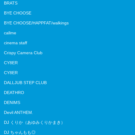
BRATS
BYE CHOOSE
BYE CHOOSE/HAPPFAT/walkings
callme
cinema staff
Crispy Camera Club
CY8ER
CY8ER
DALLJUB STEP CLUB
DEATHRO
DENIMS
Devil ANTHEM.
DJ くりか（あゆみくりかまき）
DJ ちゃんもも◎