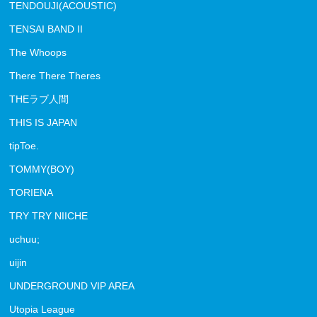
TENDOUJI(ACOUSTIC)
TENSAI BAND II
The Whoops
There There Theres
THEラブ人間
THIS IS JAPAN
tipToe.
TOMMY(BOY)
TORIENA
TRY TRY NIICHE
uchuu;
uijin
UNDERGROUND VIP AREA
Utopia League