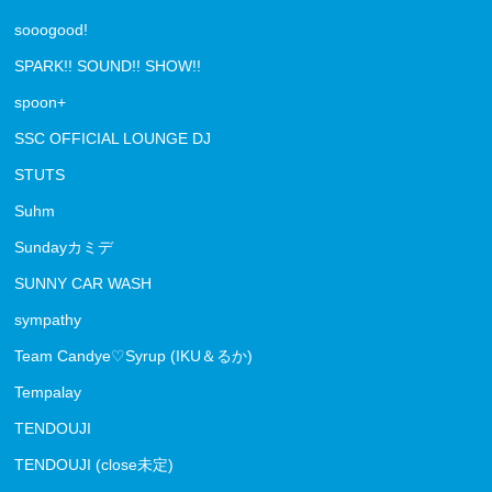
sooogood!
SPARK!! SOUND!! SHOW!!
spoon+
SSC OFFICIAL LOUNGE DJ
STUTS
Suhm
Sundayカミデ
SUNNY CAR WASH
sympathy
Team Candye♡Syrup (IKU＆るか)
Tempalay
TENDOUJI
TENDOUJI (close未定)