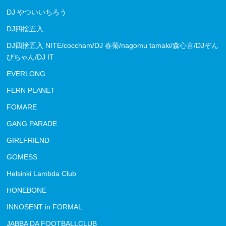
DJ やついいちろう
DJ四捨五入
DJ四捨五入 NITE/coccham/DJ 春菊/nagomu tamaki/森心言/DJぞん
びちゃん/DJ IT
EVERLONG
FERN PLANET
FOMARE
GANG PARADE
GIRLFRIEND
GOMESS
Helsinki Lambda Club
HONEBONE
INNOSENT in FORMAL
JABBA DA FOOTBALLCLUB