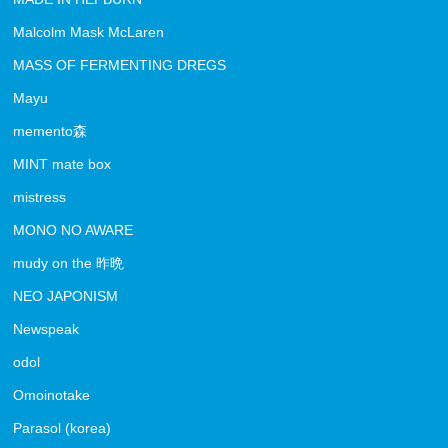
Malcolm Mask McLaren
MASS OF FERMENTING DREGS
Mayu
memento森
MINT mate box
mistress
MONO NO AWARE
mudy on the 昨晩
NEO JAPONISM
Newspeak
odol
Omoinotake
Parasol (korea)