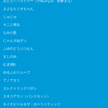
おとといフライデー（小島みなみ、紗倉まな）
さよならミオちゃん
じゅじゅ
そこに鳴る
なみだ藍
にゃんぞぬデシ
ふゆのどうぶつえん
ましのみ
むぎ(猫)
ゆるふわリムーブ
アノアタリ
エレクトリックリボン
カネコアヤノ（バンドセット）
キイチビール＆ザ・ホーリーティッツ