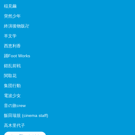
稲見繭
突然少年
終演後物販卍
羊文学
西恵利香
踊Foot Works
錯乱前戦
関取花
集団行動
電波少女
音の旅crew
飯田瑞規 (cinema staff)
高木里代子