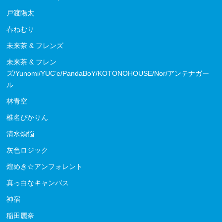
戸渡陽太
春ねむり
未来茶 & フレンズ
未来茶 & フレン
ズ/Yunomi/YUC’e/PandaBoY/KOTONOHOUSE/Nor/アンテナガー
ル
林青空
椎名ぴかりん
清水煩悩
灰色ロジック
煌めき☆アンフォレント
真っ白なキャンバス
神宿
稲田麗奈