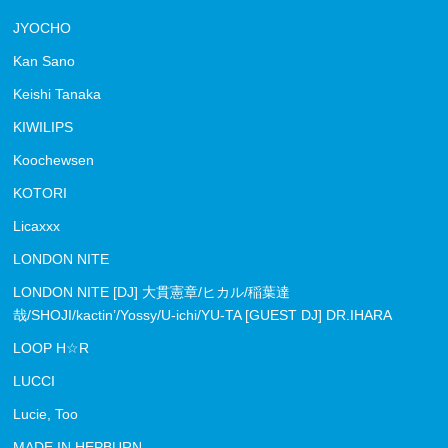
JYOCHO
Kan Sano
Keishi Tanaka
KIWILIPS
Koochewsen
KOTORI
Licaxxx
LONDON NITE
LONDON NITE [DJ] 大貫憲章/ヒカル/稲葉達
哉/SHOJI/kactin’/Yossy/U-ichi/YU-TA [GUEST DJ] DR.IHARA
LOOP H☆R
LUCCI
Lucie, Too
MADE IN HEPBURN