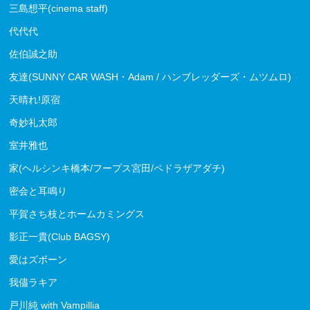
三島想平(cinema staff)
代代代
佐伯誠之助
友達(SUNNY CAR WASH・Adam / ハンブレッダーズ・ムツムロ)
天晴れ!原宿
奇妙礼太郎
室井雅也
家(ヘルシンキ橋本/フープス宮田/ペドラザアダチ)
密会と耳鳴り
平賀さち枝とホームカミングス
影正一貴(Club BAGSY)
愛はズボーン
我儘ラキア
戸川純 with Vampillia