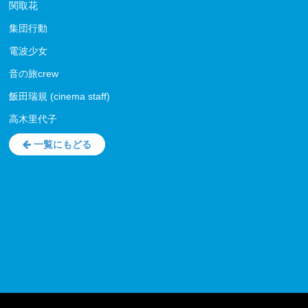
関取花
集団行動
電波少女
音の旅crew
飯田瑞規 (cinema staff)
高木里代子
一覧にもどる