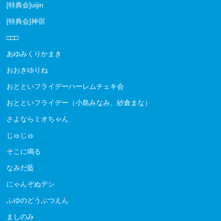
[特典会]uijin
[特典会]神宿
□□□
あゆみくりかまき
おおきゆりね
おとといフライデーハーレムチェキ会
おとといフライデー（小島みなみ、紗倉まな）
さよならミオちゃん
じゅじゅ
そこに鳴る
なみだ藍
にゃんぞぬデシ
ふゆのどうぶつえん
ましのみ