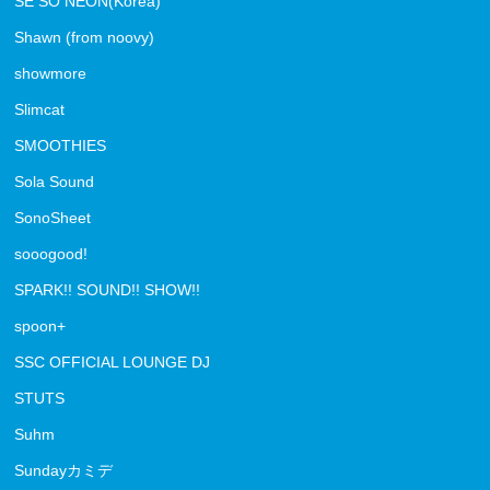
SE SO NEON(Korea)
Shawn (from noovy)
showmore
Slimcat
SMOOTHIES
Sola Sound
SonoSheet
sooogood!
SPARK!! SOUND!! SHOW!!
spoon+
SSC OFFICIAL LOUNGE DJ
STUTS
Suhm
Sundayカミデ