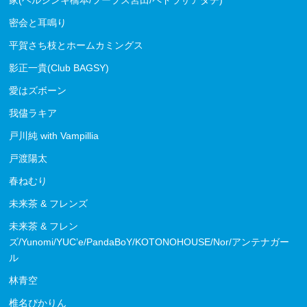
家(ヘルシンキ橋本/フープス宮田/ペドラザアダチ)
密会と耳鳴り
平賀さち枝とホームカミングス
影正一貴(Club BAGSY)
愛はズボーン
我儘ラキア
戸川純 with Vampillia
戸渡陽太
春ねむり
未来茶 & フレンズ
未来茶 & フレン
ズ/Yunomi/YUC’e/PandaBoY/KOTONOHOUSE/Nor/アンテナガー
ル
林青空
椎名ぴかりん