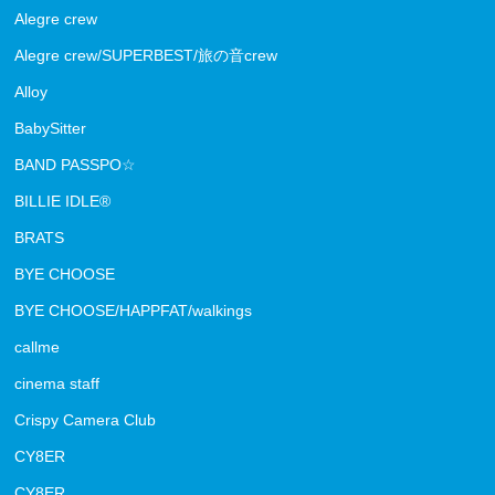
Alegre crew
Alegre crew/SUPERBEST/旅の音crew
Alloy
BabySitter
BAND PASSPO☆
BILLIE IDLE®
BRATS
BYE CHOOSE
BYE CHOOSE/HAPPFAT/walkings
callme
cinema staff
Crispy Camera Club
CY8ER
CY8ER