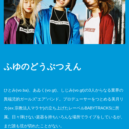
ふゆのどうぶつえん
ひとみ(vo.ba)、あゐく(vo.gt)、しじみ(vo.gt)の3人からなる業界の
異端児的ガールズ”エア”バンド。プロデューサーをつとめる美月リ
カ(ex.宗教法人マラヤ)の立ち上げたレーベルBABYTRACKSに所
属。日々弾けない楽器を持ちいろんな場所でライブをしているが、
まだ誰も弦が切れたことがない。