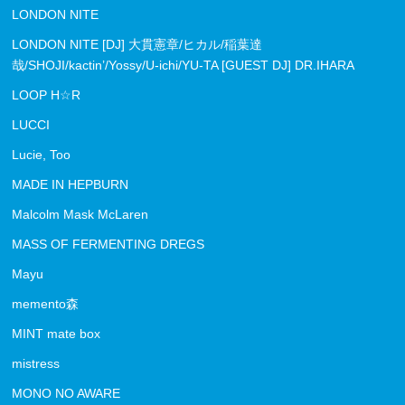
LONDON NITE
LONDON NITE [DJ] 大貫憲章/ヒカル/稲葉達
哉/SHOJI/kactin’/Yossy/U-ichi/YU-TA [GUEST DJ] DR.IHARA
LOOP H☆R
LUCCI
Lucie, Too
MADE IN HEPBURN
Malcolm Mask McLaren
MASS OF FERMENTING DREGS
Mayu
memento森
MINT mate box
mistress
MONO NO AWARE