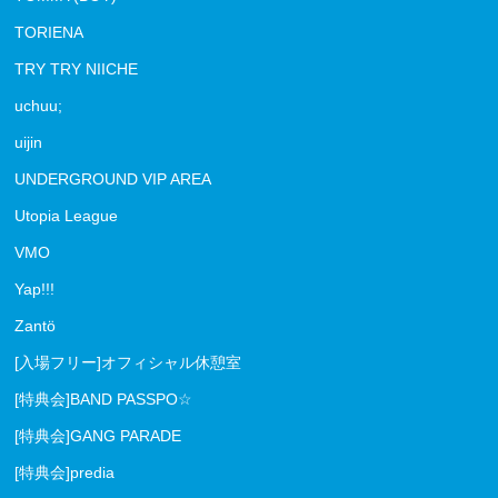
TORIENA
TRY TRY NIICHE
uchuu;
uijin
UNDERGROUND VIP AREA
Utopia League
VMO
Yap!!!
Zantö
[入場フリー]オフィシャル休憩室
[特典会]BAND PASSPO☆
[特典会]GANG PARADE
[特典会]predia