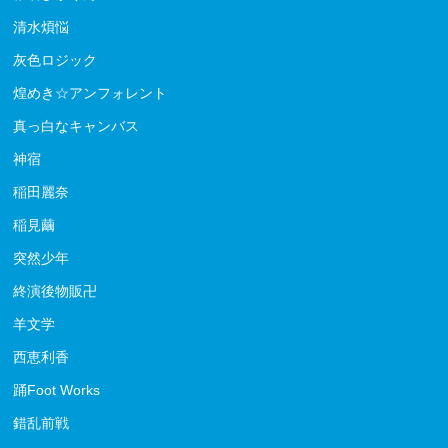
清水煩悩
灰色ロジック
煌めき☆アンフォレント
真っ白なキャンバス
神宿
稲田麗奈
稲見繭
突然少年
終演後物販卍
羊文学
西恵利香
踊Foot Works
錯乱前戦