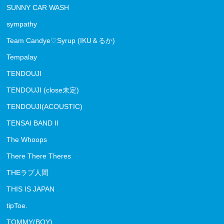
SUNNY CAR WASH
sympathy
Team Candye♡Syrup (IKU＆るか)
Tempalay
TENDOUJI
TENDOUJI (close未定)
TENDOUJI(ACOUSTIC)
TENSAI BAND II
The Whoops
There There Theres
THEラブ人間
THIS IS JAPAN
tipToe.
TOMMY(BOY)