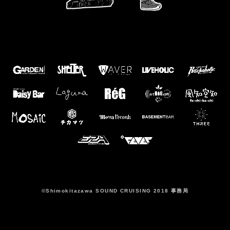
©️Shimokitazawa SOUND CRUISING 2018 事務局