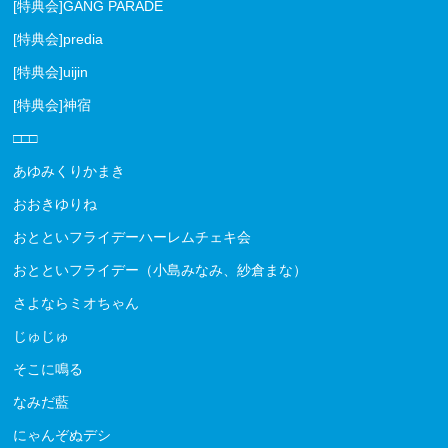
[特典会]GANG PARADE
[特典会]predia
[特典会]uijin
[特典会]神宿
□□□
あゆみくりかまき
おおきゆりね
おとといフライデーハーレムチェキ会
おとといフライデー（小島みなみ、紗倉まな）
さよならミオちゃん
じゅじゅ
そこに鳴る
なみだ藍
にゃんぞぬデシ