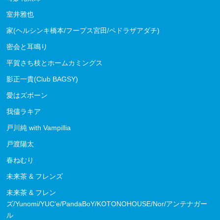
室井雅也
家(ヘルシンキ橋本/フープス宮田/ペドラザアダチ)
密会と耳鳴り
平賀さち枝とホームカミングス
影正一貴(Club BAGSY)
愛はズボーン
我儘ラキア
戸川純 with Vampillia
戸渡陽太
春ねむり
未来茶 & フレンズ
未来茶 & フレン
ズ/Yunomi/YUC’e/PandaBoY/KOTONOHOUSE/Nor/アンテナガー
ル