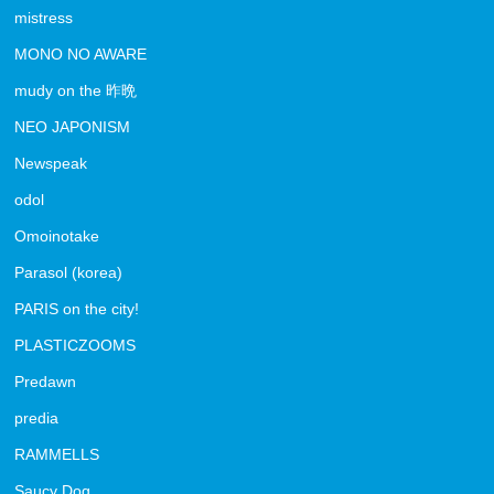
mistress
MONO NO AWARE
mudy on the 昨晩
NEO JAPONISM
Newspeak
odol
Omoinotake
Parasol (korea)
PARIS on the city!
PLASTICZOOMS
Predawn
predia
RAMMELLS
Saucy Dog