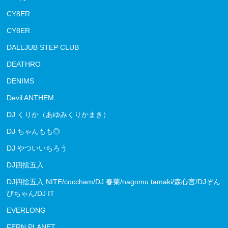
CY8ER
CY8ER
DALLJUB STEP CLUB
DEATHRO
DENIMS
Devil ANTHEM.
DJ くりか（あゆみくりかまき）
DJ ちゃんもも◎
DJ やついいちろう
DJ四捨五入
DJ四捨五入 NITE/coccham/DJ 春菊/nagomu tamaki/森心言/DJぞん
びちゃん/DJ IT
EVERLONG
FERN PLANET