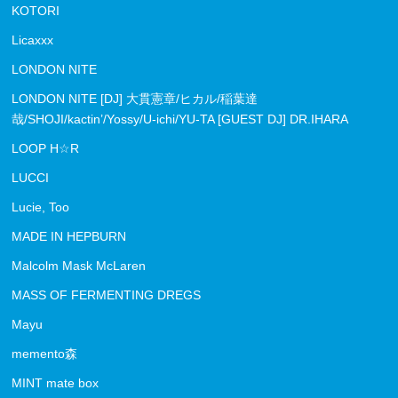
KOTORI
Licaxxx
LONDON NITE
LONDON NITE [DJ] 大貫憲章/ヒカル/稲葉達
哉/SHOJI/kactin’/Yossy/U-ichi/YU-TA [GUEST DJ] DR.IHARA
LOOP H☆R
LUCCI
Lucie, Too
MADE IN HEPBURN
Malcolm Mask McLaren
MASS OF FERMENTING DREGS
Mayu
memento森
MINT mate box