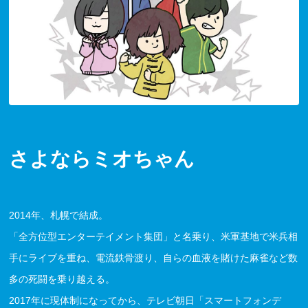
さよならミオちゃん
2014年、札幌で結成。
「全方位型エンターテイメント集団」と名乗り、米軍基地で米兵相
手にライブを重ね、電流鉄骨渡り、自らの血液を賭けた麻雀など数
多の死闘を乗り越える。
2017年に現体制になってから、テレビ朝日「スマートフォンデ