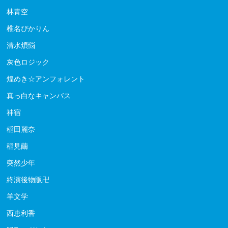
林青空
椎名ぴかりん
清水煩悩
灰色ロジック
煌めき☆アンフォレント
真っ白なキャンバス
神宿
稲田麗奈
稲見繭
突然少年
終演後物販卍
羊文学
西恵利香