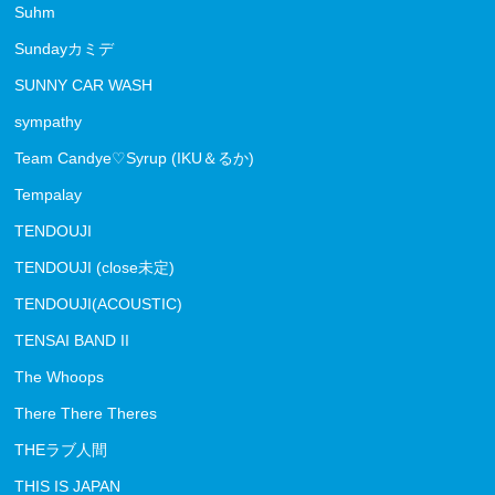
Suhm
Sundayカミデ
SUNNY CAR WASH
sympathy
Team Candye♡Syrup (IKU＆るか)
Tempalay
TENDOUJI
TENDOUJI (close未定)
TENDOUJI(ACOUSTIC)
TENSAI BAND II
The Whoops
There There Theres
THEラブ人間
THIS IS JAPAN