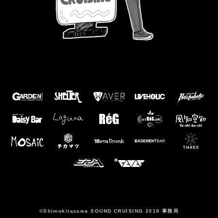
©️Shimokitazawa SOUND CRUISING 2018 事務局