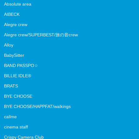
Absolute area
AIBECK
Alegre crew
Alegre crew/SUPERBEST/旅の音crew
Alloy
BabySitter
BAND PASSPO☆
BILLIE IDLE®
BRATS
BYE CHOOSE
BYE CHOOSE/HAPPFAT/walkings
callme
cinema staff
Crispy Camera Club