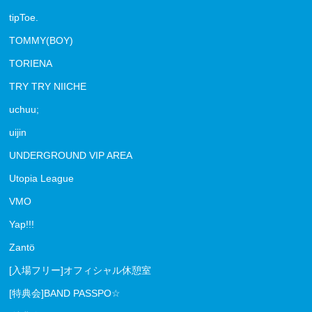
tipToe.
TOMMY(BOY)
TORIENA
TRY TRY NIICHE
uchuu;
uijin
UNDERGROUND VIP AREA
Utopia League
VMO
Yap!!!
Zantö
[入場フリー]オフィシャル休憩室
[特典会]BAND PASSPO☆