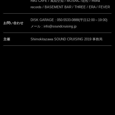
ReG CAFÉ / 風知空知 / MOSAiC /近松 / mona
records / BASEMENT BAR / THREE / ERA / FEVER
DISK GARAGE : 050-5533-0888(平日12:00～19:00)
お問い合わせ
メール : info@soundcruising.jp
主催
Shimokitazawa SOUND CRUISING 2019 事務局