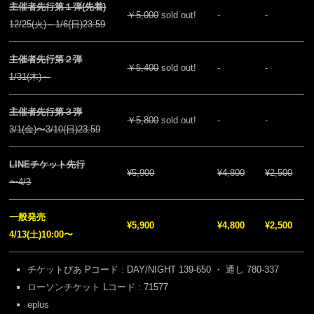
主催者先行第１弾(先着)
￥5,000
sold out!
-
-
12/25(火)～1/6(日)23:59
主催者先行第２弾
￥5,400
sold out!
-
-
1/31(木)～
主催者先行第３弾
￥5,800
sold out!
-
-
3/1(金)〜3/10(日)23:59
LINEチケット先行
¥5,900
¥4,800
¥2,500
〜4/3
一般発売
¥5,900
¥4,800
¥2,500
4/13(土)10:00〜
チケットぴあ Pコード : DAY/NIGHT 139-650 ・ 通し 780-337
ローソンチケット Lコード : 71577
eplus