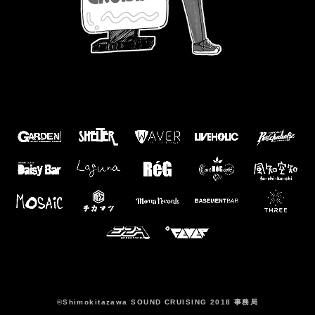
©️Shimokitazawa SOUND CRUISING 2018 事務局